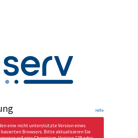
ung
Hilfe
den eine nicht unterstützte Version eines
asierten Browsers. Bitte aktualisieren Sie
rowser auf eine Chromium-Version 138 oder